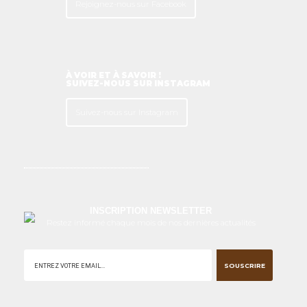
Rejoignez-nous sur Facebook
À VOIR ET À SAVOIR !
SUIVEZ-NOUS SUR INSTAGRAM
Suivez-nous sur Instagram
INSCRIPTION NEWSLETTER
Restez informé chaque mois de nos dernières actualités
SOUSCRIRE