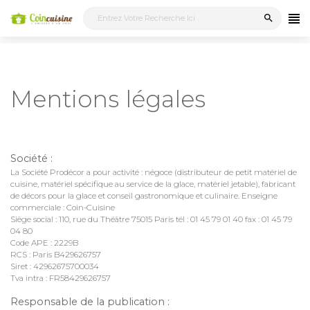
search
Mentions légales
Société :
La Société Prodécor a pour activité : négoce (distributeur de petit matériel de
cuisine, matériel spécifique au service de la glace, matériel jetable), fabricant
de décors pour la glace et conseil gastronomique et culinaire. Enseigne
commerciale : Coin-Cuisine
Siège social : 110, rue du Théâtre 75015 Paris tél : 01 45 79 01 40 fax : 01 45 79
04 80
Code APE : 2229B
RCS : Paris B429626757
Siret : 42962675700034
Tva intra : FR58429626757
Responsable de la publication :