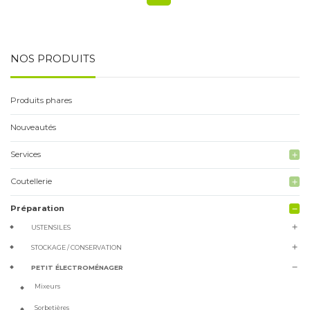
NOS PRODUITS
Produits phares
Nouveautés
Services
add
Coutellerie
add
Préparation
remove
add
USTENSILES
add
STOCKAGE / CONSERVATION
remove
PETIT ÉLECTROMÉNAGER
Mixeurs
Sorbetières