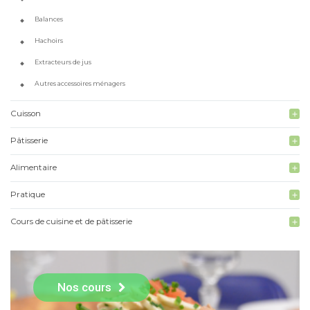
Balances
Hachoirs
Extracteurs de jus
Autres accessoires ménagers
Cuisson
add
Pâtisserie
add
Alimentaire
add
Pratique
add
Cours de cuisine et de pâtisserie
add
Nos cours