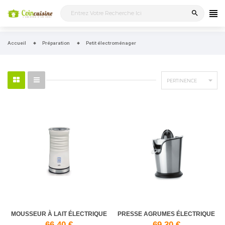
search
Accueil
Préparation
Petit électroménager

PERTINENCE
MOUSSEUR À LAIT ÉLECTRIQUE
PRESSE AGRUMES ÉLECTRIQUE
66,40 €
69,30 €