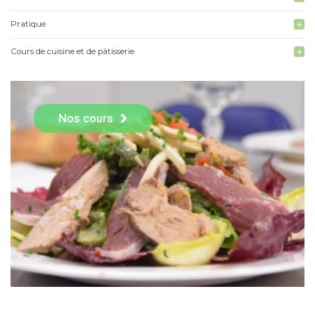
Pratique
add
Cours de cuisine et de pâtisserie
add
Nos cours