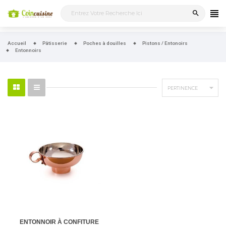
search
Accueil
Pâtisserie
Poches à douilles
Pistons / Entonoirs
Entonnoirs

PERTINENCE
ENTONNOIR À CONFITURE