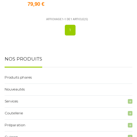
79,90 €
AFFICHAGE 1-1 DE 1 ARTICLE(S)
1
NOS PRODUITS
Produits phares
Nouveautés
Services
add
Coutellerie
add
Préparation
add
Cuisson