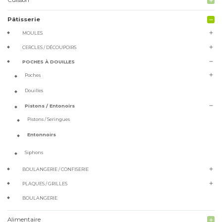
add
Pâtisserie
remove
add
MOULES
add
CERCLES / DÉCOUPOIRS
remove
POCHES À DOUILLES
add
Poches
Douilles
remove
Pistons / Entonoirs
Pistons / Seringues
Entonnoirs
Siphons
add
BOULANGERIE / CONFISERIE
add
PLAQUES / GRILLES
BOULANGERIE
Alimentaire
add