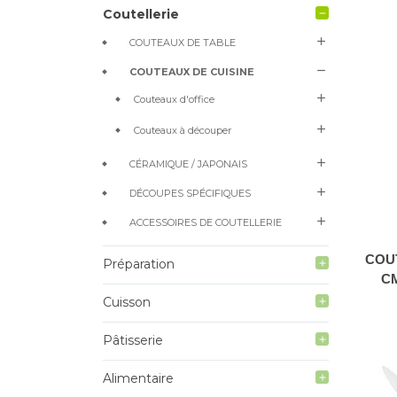
Coutellerie
remove
add
COUTEAUX DE TABLE
remove
COUTEAUX DE CUISINE
add
Couteaux d'office
add
Couteaux à découper
add
CÉRAMIQUE / JAPONAIS
add
DÉCOUPES SPÉCIFIQUES
add
ACCESSOIRES DE COUTELLERIE
COU
Préparation
add
C
Cuisson
add
Pâtisserie
add
Alimentaire
add