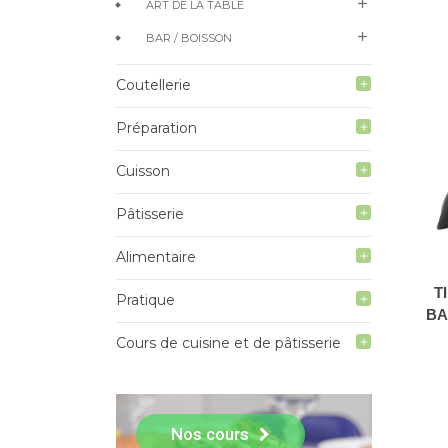
add
ART DE LA TABLE
add
BAR / BOISSON
Coutellerie
add
Préparation
add
Cuisson
add
Pâtisserie
add
Alimentaire
add
T
Pratique
add
BA
Cours de cuisine et de pâtisserie
add
Nos cours