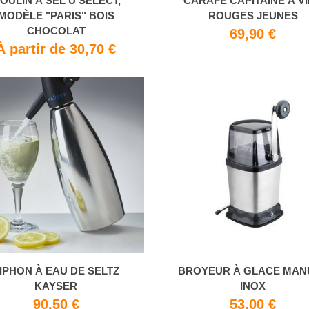
OULIN À SEL U'SELECT,
CARAFE CAPITAINE À V
MODÈLE "PARIS" BOIS
ROUGES JEUNES
CHOCOLAT
69,90 €
À partir de 30,70 €
IPHON À EAU DE SELTZ
BROYEUR À GLACE MAN
KAYSER
INOX
90,50 €
53,00 €