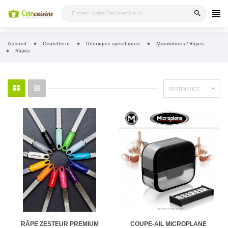
search
Accueil
Coutellerie
Découpes spécifiques
Mandolines / Râpes
Râpes

PERTINENCE
RÂPE ZESTEUR PREMIUM
COUPE-AIL MICROPLANE