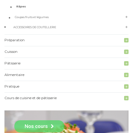
Râpes
add
Coupes fruits et légumes
add
ACCESSOIRES DE COUTELLERIE
Préparation
add
Cuisson
add
Pâtisserie
add
Alimentaire
add
Pratique
add
Cours de cuisine et de pâtisserie
add
Nos cours