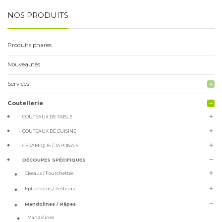
NOS PRODUITS
Produits phares
Nouveautés
Services
add
Coutellerie
remove
add
COUTEAUX DE TABLE
add
COUTEAUX DE CUISINE
add
CÉRAMIQUE / JAPONAIS
remove
DÉCOUPES SPÉCIFIQUES
add
Ciseaux / Fourchettes
add
Eplucheurs / Zesteurs
remove
Mandolines / Râpes
Mandolines