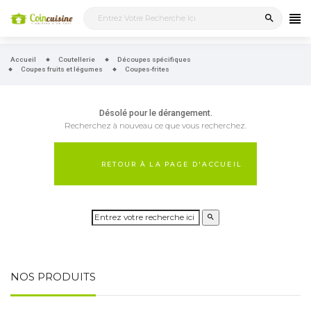
search
Accueil
Coutellerie
Découpes spécifiques
Coupes fruits et légumes
Coupes-frites
Désolé pour le dérangement.
Recherchez à nouveau ce que vous recherchez.
RETOUR À LA PAGE D'ACCUEIL
NOS PRODUITS