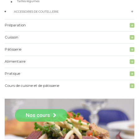
Tailles-légumes
add
ACCESSOIRES DE COUTELLERIE
Préparation
add
Cuisson
add
Pâtisserie
add
Alimentaire
add
Pratique
add
Cours de cuisine et de pâtisserie
add
Nos cours