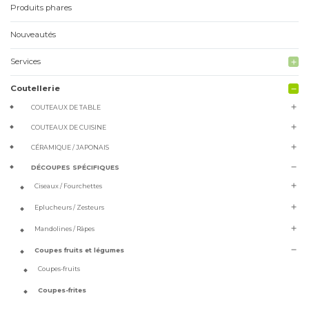
Produits phares
Nouveautés
Services
add
Coutellerie
remove
add
COUTEAUX DE TABLE
add
COUTEAUX DE CUISINE
add
CÉRAMIQUE / JAPONAIS
remove
DÉCOUPES SPÉCIFIQUES
add
Ciseaux / Fourchettes
add
Eplucheurs / Zesteurs
add
Mandolines / Râpes
remove
Coupes fruits et légumes
Coupes-fruits
Coupes-frites