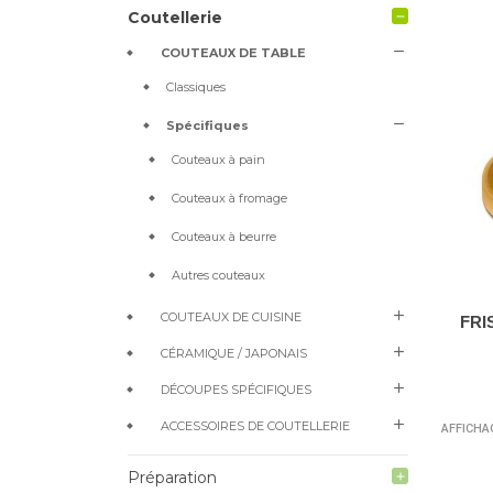
Coutellerie
remove
remove
COUTEAUX DE TABLE
Classiques
remove
Spécifiques
Couteaux à pain
Couteaux à fromage
Couteaux à beurre
Autres couteaux
add
COUTEAUX DE CUISINE
FRI
add
CÉRAMIQUE / JAPONAIS
add
DÉCOUPES SPÉCIFIQUES
add
ACCESSOIRES DE COUTELLERIE
AFFICHAG
Préparation
add