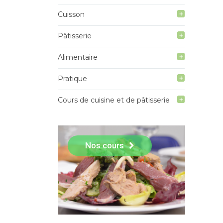
Cuisson
add
Pâtisserie
add
Alimentaire
add
Pratique
add
Cours de cuisine et de pâtisserie
add
Nos cours