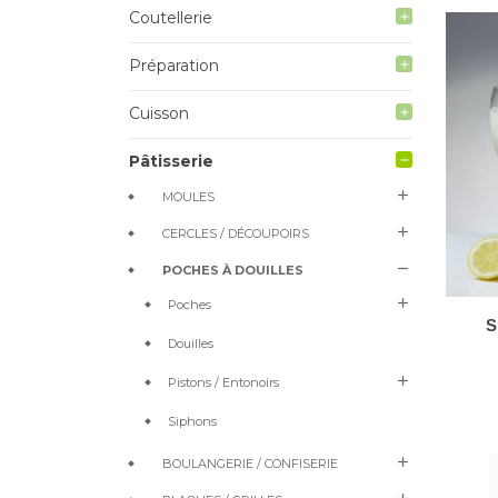
Coutellerie
add
Préparation
add
Cuisson
add
Pâtisserie
remove
add
MOULES
add
CERCLES / DÉCOUPOIRS
remove
POCHES À DOUILLES
add
Poches
S
Douilles
add
Pistons / Entonoirs
Siphons
add
BOULANGERIE / CONFISERIE