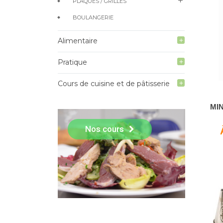
add
PLAQUES / GRILLES
BOULANGERIE
Alimentaire
add
Pratique
add
Cours de cuisine et de pâtisserie
add
MIN
Nos cours