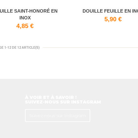
UILLE SAINT-HONORÉ EN
DOUILLE FEUILLE EN I
INOX
5,90 €
4,85 €
E 1-12 DE 12 ARTICLE(S)
À VOIR ET À SAVOIR !
SUIVEZ-NOUS SUR INSTAGRAM
Suivez-nous sur Instagram