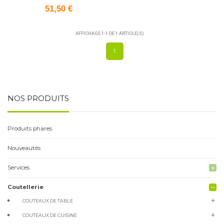
51,50 €
AFFICHAGE 1-1 DE 1 ARTICLE(S)
1
NOS PRODUITS
Produits phares
Nouveautés
Services
add
Coutellerie
remove
add
COUTEAUX DE TABLE
add
COUTEAUX DE CUISINE