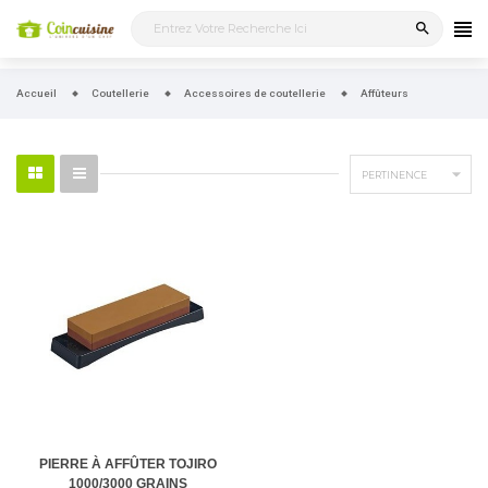
search
Accueil
Coutellerie
Accessoires de coutellerie
Affûteurs

PERTINENCE
PIERRE À AFFÛTER TOJIRO
1000/3000 GRAINS