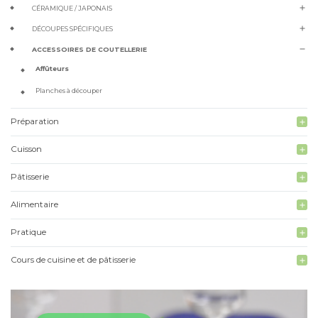
add
CÉRAMIQUE / JAPONAIS
add
DÉCOUPES SPÉCIFIQUES
remove
ACCESSOIRES DE COUTELLERIE
Affûteurs
Planches à découper
Préparation
add
Cuisson
add
Pâtisserie
add
Alimentaire
add
Pratique
add
Cours de cuisine et de pâtisserie
add