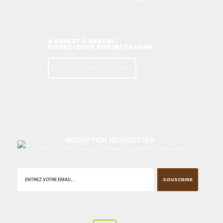
À VOIR ET À SAVOIR !
SUIVEZ-NOUS SUR INSTAGRAM
Suivez-nous sur Instagram
INSCRIPTION NEWSLETTER
Restez informé chaque mois de nos dernières actualités
SOUSCRIRE