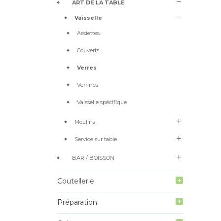
remove
ART DE LA TABLE
remove
Vaisselle
Assiettes
Couverts
Verres
Verrines
Vaisselle spécifique
add
Moulins
add
Service sur table
add
BAR / BOISSON
Coutellerie
add
Préparation
add