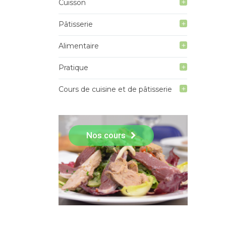
Cuisson
add
Pâtisserie
add
Alimentaire
add
Pratique
add
Cours de cuisine et de pâtisserie
add
Nos cours