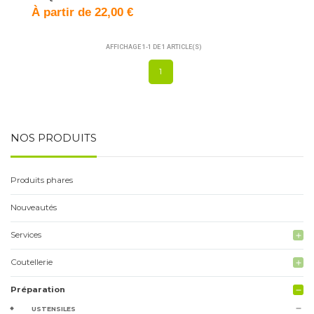
À partir de 22,00 €
AFFICHAGE 1-1 DE 1 ARTICLE(S)
1
NOS PRODUITS
Produits phares
Nouveautés
Services
add
Coutellerie
add
Préparation
remove
remove
USTENSILES