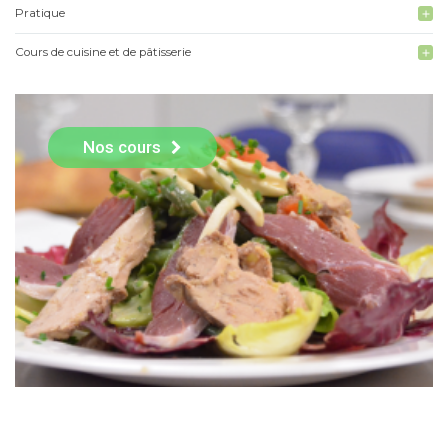
Pratique
add
Cours de cuisine et de pâtisserie
add
Nos cours