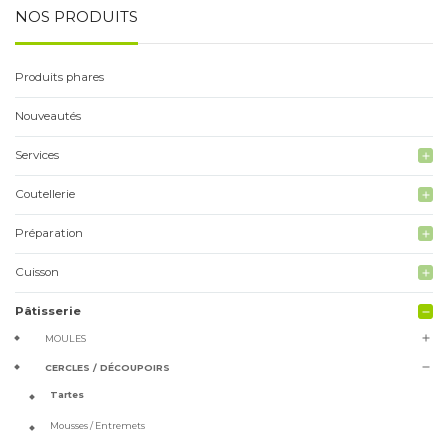
NOS PRODUITS
Produits phares
Nouveautés
Services
add
Coutellerie
add
Préparation
add
Cuisson
add
Pâtisserie
remove
add
MOULES
remove
CERCLES / DÉCOUPOIRS
Tartes
Mousses / Entremets