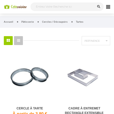
search
Accueil
Pâtisserie
Cercles / Découpoirs
Tartes

PERTINENCE
CERCLE À TARTE
CADRE À ENTREMET
RECTANGLE EXTENSIBLE
À partir de 3,80 €