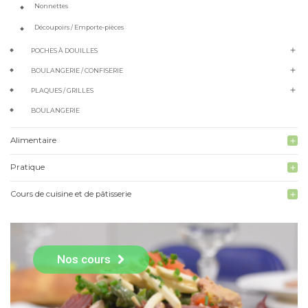
Nonnettes
Découpoirs / Emporte-pièces
add
POCHES À DOUILLES
add
BOULANGERIE / CONFISERIE
add
PLAQUES / GRILLES
BOULANGERIE
Alimentaire
add
Pratique
add
Cours de cuisine et de pâtisserie
add
Nos cours