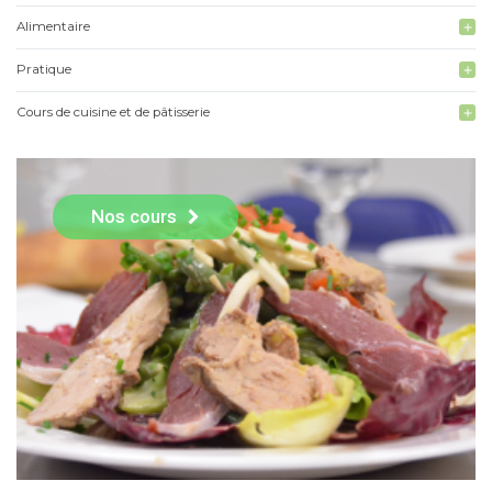
Alimentaire
add
Pratique
add
Cours de cuisine et de pâtisserie
add
Nos cours