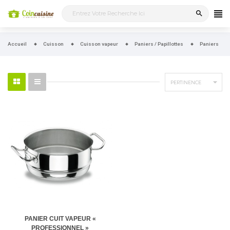
search
Accueil
Cuisson
Cuisson vapeur
Paniers / Papillottes
Paniers

PERTINENCE
PANIER CUIT VAPEUR «
PROFESSIONNEL »