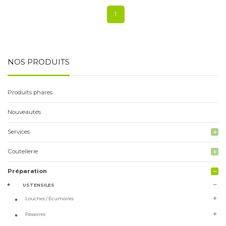
1
NOS PRODUITS
Produits phares
Nouveautés
Services
add
Coutellerie
add
Préparation
remove
remove
USTENSILES
add
Louches / Ecumoires
add
Passoires