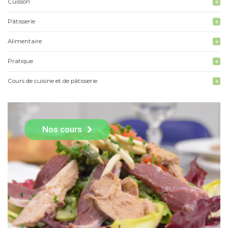
Cuisson
add
Pâtisserie
add
Alimentaire
add
Pratique
add
Cours de cuisine et de pâtisserie
add
Nos cours