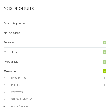
NOS PRODUITS
Produits phares
Nouveautés
Services
add
Coutellerie
add
Préparation
add
Cuisson
remove
add
CASSEROLES
add
POÊLES
COCOTTES
GRILS / PLANCHAS
PLATS À FOUR