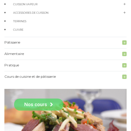
add
CUISSON VAPEUR
add
ACCESSOIRES DE CUISSON
TERRINES
CUIVRE
Pâtisserie
add
Alimentaire
add
Pratique
add
Cours de cuisine et de pâtisserie
add
Nos cours