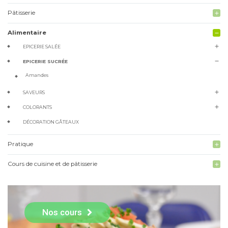
Pâtisserie
add
Alimentaire
remove
add
EPICERIE SALÉE
remove
EPICERIE SUCRÉE
Amandes
add
SAVEURS
add
COLORANTS
DÉCORATION GÂTEAUX
Pratique
add
Cours de cuisine et de pâtisserie
add
Nos cours