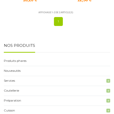
AFFICHAGE 1-2 DE 2 ARTICLE(S)
1
NOS PRODUITS
Produits phares
Nouveautés
Services
add
Coutellerie
add
Préparation
add
Cuisson
add