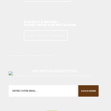
À VOIR ET À SAVOIR !
SUIVEZ-NOUS SUR INSTAGRAM
Suivez-nous sur Instagram
INSCRIPTION NEWSLETTER
Restez informé chaque mois de nos dernières actualités
SOUSCRIRE