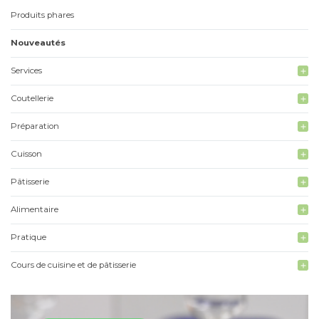
Produits phares
Nouveautés
Services
add
Coutellerie
add
Préparation
add
Cuisson
add
Pâtisserie
add
Alimentaire
add
Pratique
add
Cours de cuisine et de pâtisserie
add